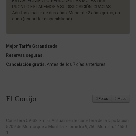
ESTABLECIMIENTO. PERDONEN LAS MOLESTIAS.
PRONTO ESTAREMOS A SU DISPOSICIÓN. GRACIAS.
Adultos a partir de dos años. Menor de 2 años gratis, en
cuna (consultar disponibilidad).
Mejor Tarifa Garantizada.
Reservas seguras.
Cancelación gratis.
Antes de los 7 días anteriores
El Cortijo
Fotos
Mapa
Carretera CV-38, km. 6. Actualmente carretera de la Diputación
5209 de Monturque a Montilla, kilómetro 9,750, Montilla, 14550
1