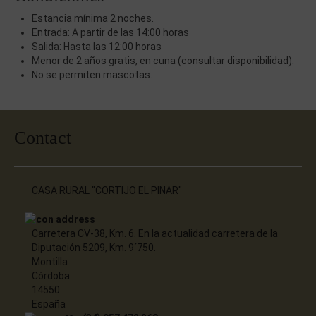
Estancia mínima 2 noches.
Entrada: A partir de las 14:00 horas
Salida: Hasta las 12:00 horas
Menor de 2 años gratis, en cuna (consultar disponibilidad).
No se permiten mascotas.
Contact
CASA RURAL "CORTIJO EL PINAR"
Carretera CV-38, Km. 6. En la actualidad carretera de la
Diputación 5209, Km. 9´750.
Montilla
Córdoba
14550
España