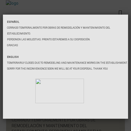
ESPAÑOL
CERRADO TEMPORALMENTE POR OBRAS DE REMODELACIÓN Y MANTENIMIENTO DEL
ESTABLECIMIENTO.
Reservar
PERDONEN LAS MOLESTIAS. PRONTO ESTAREMOS A SU DISPOSICIÓN.
GRACIAS
Dos noches mínimo
Entrada
ENGLISH
TEMPORARILY CLOSES DUE TO REMODELING AND MAINTENANCE WORKS ON THE ESTABLISHMENT.
SORRY FOR THE INCONVENIENCE SOON WE WILL BE AT YOUR DISPOSAL. THANK YOU
Salida
Ocupación
Buscar
CERRADO TEMPORALMENTE POR OBRAS DE
REMODELACIÓN Y MANTENIMIENTO DEL