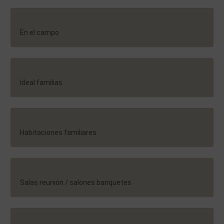
En el campo
Ideal familias
Habitaciones familiares
Salas reunión / salones banquetes